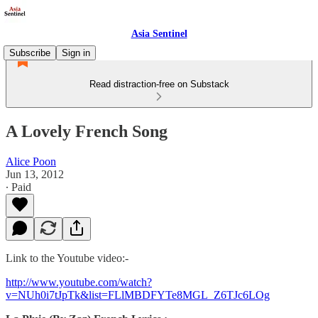
Asia Sentinel
Subscribe
Sign in
Read distraction-free on Substack
A Lovely French Song
Alice Poon
Jun 13, 2012
∙ Paid
Link to the Youtube video:-
http://www.youtube.com/watch?
v=NUh0i7tJpTk&list=FLlMBDFYTe8MGL_Z6TJc6LOg